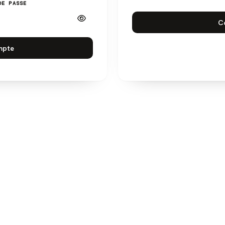
DE PASSE
C
mpte